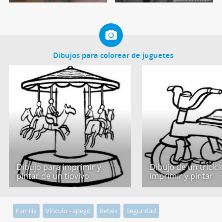
Dibujos para colorear de juguetes
Dibujo para imprimir y
Dibujo de un tricic
pintar de un tiovivo
imprimir y pintar
Familia
Vínculo - apego
Bebés
Seguridad