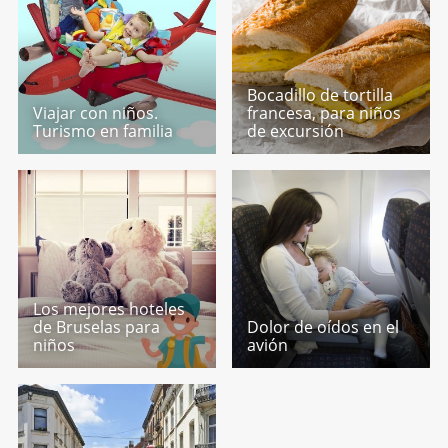
Bocadillo de tortilla
Viajar con niños.
francesa, para niños
Turismo en familia
de excursión
Los mejores hoteles
de Bruselas para
Dolor de oídos en el
niños
avión