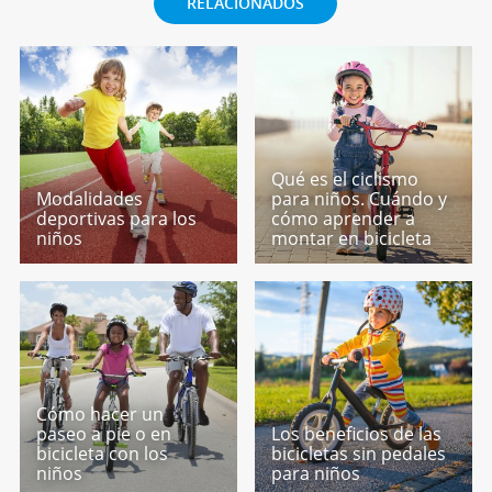
RELACIONADOS
Qué es el ciclismo
Modalidades
para niños. Cuándo y
deportivas para los
cómo aprender a
niños
montar en bicicleta
Cómo hacer un
paseo a pie o en
Los beneficios de las
bicicleta con los
bicicletas sin pedales
niños
para niños