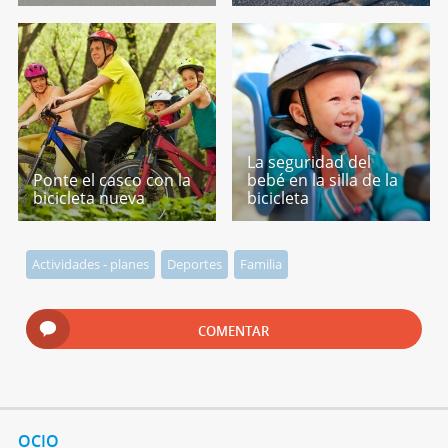
La seguridad del
Ponte el casco con la
bebé en la silla de la
bicicleta nueva
bicicleta
Actividades - planes
Deportes
Familia
COMENTAR
OCIO