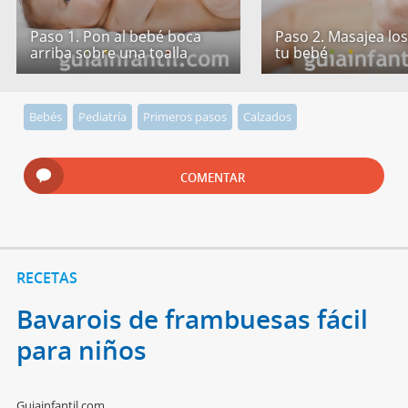
Paso 1. Pon al bebé boca
Paso 2. Masajea los
arriba sobre una toalla
tu bebé
Bebés
Pediatría
Primeros pasos
Calzados
COMENTAR
RECETAS
Bavarois de frambuesas fácil
para niños
Guiainfantil.com