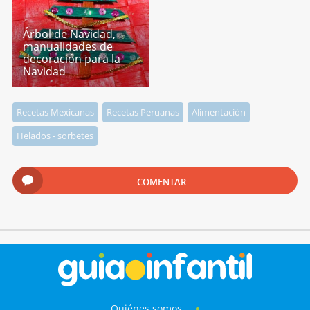
Árbol de Navidad,
manualidades de
decoración para la
Navidad
Recetas Mexicanas
Recetas Peruanas
Alimentación
Helados - sorbetes
COMENTAR
Quiénes somos