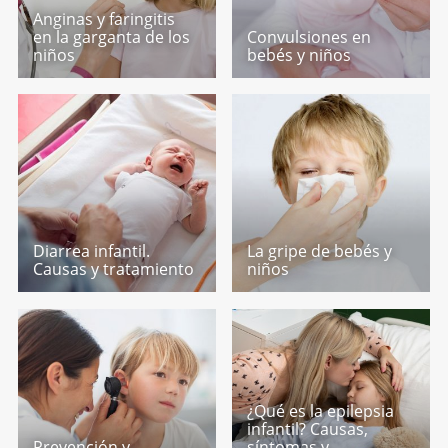
Anginas y faringitis
en la garganta de los
Convulsiones en
niños
bebés y niños
Diarrea infantil.
La gripe de bebés y
Causas y tratamiento
niños
¿Qué es la epilepsia
infantil? Causas,
Prevención y
síntomas y