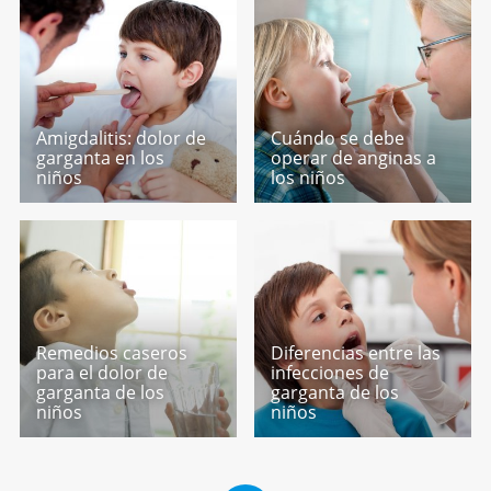
Amigdalitis: dolor de
Cuándo se debe
garganta en los
operar de anginas a
niños
los niños
Remedios caseros
Diferencias entre las
para el dolor de
infecciones de
garganta de los
garganta de los
niños
niños