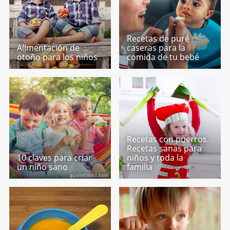
Recetas de puré
Alimentación de
caseras para la
otoño para los niños
comida de tu bebé
Recetas con puerros.
Recetas sanas para
10 claves para criar
niños y toda la
un niño sano
familia