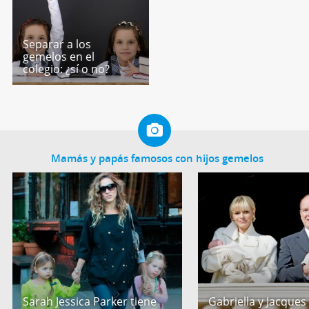
Separar a los
gemelos en el
colegio: ¿sí o no?
Mamás y papás famosos con hijos gemelos
Sarah Jessica Parker tiene
Gabriella y Jacques