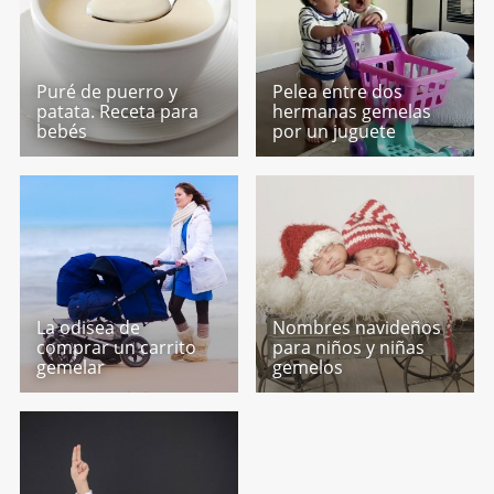
Puré de puerro y
Pelea entre dos
patata. Receta para
hermanas gemelas
bebés
por un juguete
La odisea de
Nombres navideños
comprar un carrito
para niños y niñas
gemelar
gemelos