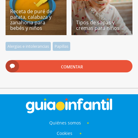
Receta de puré de
patata, calabaza y
zanahoria para
Tipos de sopas y
bebés y niños
cremas para niños
Alergias e intolerancias
Papillas
COMENTAR
Quiénes somos
Cookies