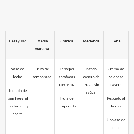
Desayuno
Media
Comida
Merienda
Cena
mañana
Vaso de
Fruta de
Lentejas
Batido
Crema de
leche
temporada
estofadas
casero de
calabaza
con arroz
frutas sin
casera
Tostada de
azúcar
pan integral
Fruta de
Pescado al
con tomate y
temporada
horno
aceite
Un vaso de
leche