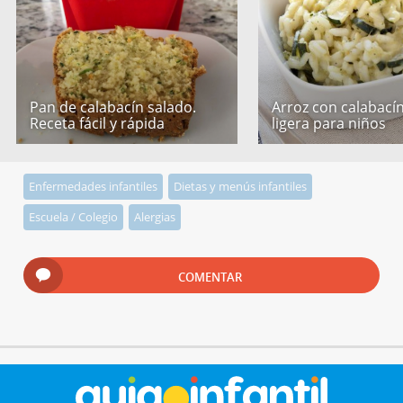
Pan de calabacín salado.
Arroz con calabacín
Receta fácil y rápida
ligera para niños
Enfermedades infantiles
Dietas y menús infantiles
Escuela / Colegio
Alergias
COMENTAR