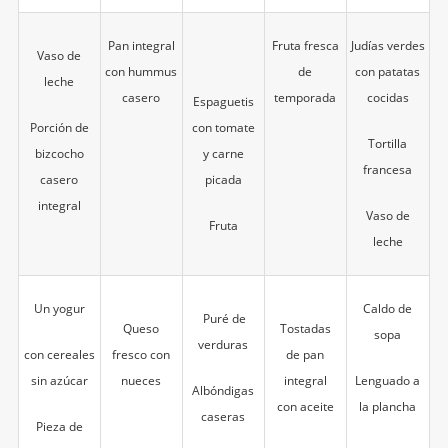
Pan integral
Fruta fresca
Judías verdes
Vaso de
con hummus
de
con patatas
leche
casero
temporada
cocidas
Espaguetis
Porción de
con tomate
Tortilla
bizcocho
y carne
francesa
casero
picada
integral
Vaso de
Fruta
leche
Un yogur
Caldo de
Puré de
Queso
Tostadas
sopa
verduras
con cereales
fresco con
de pan
sin azúcar
nueces
integral
Lenguado a
Albóndigas
con aceite
la plancha
caseras
Pieza de