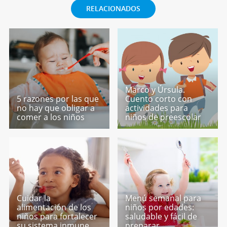
RELACIONADOS
Marco y Úrsula.
5 razones por las que
Cuento corto con
no hay que obligar a
actividades para
comer a los niños
niños de preescolar
Cuidar la
Menú semanal para
alimentación de los
niños por edades:
niños para fortalecer
saludable y fácil de
su sistema inmune
preparar