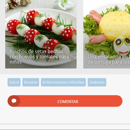
Pinchos de setas hechas
con huevos y tomates para
Una ensaladilla en
niños
de tortuga para los
Salud
Recetas
Enfermedades infantiles
Diabetes
COMENTAR