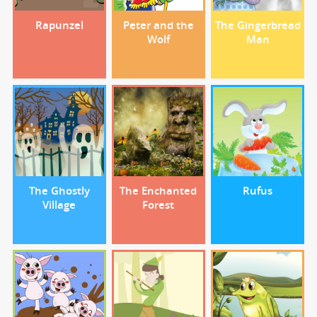
Rapunzel
Peter and the
The Gingerbread
Wolf
Man
The Ghostly
The Enchanted
Rufus
Village
Forest