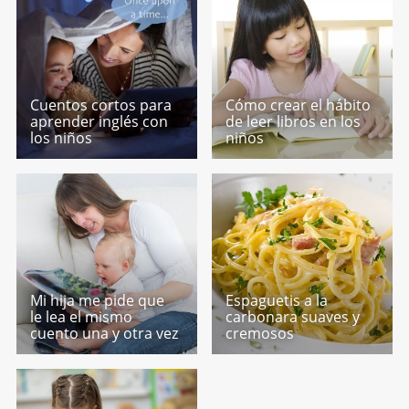
Cuentos cortos para
Cómo crear el hábito
aprender inglés con
de leer libros en los
los niños
niños
Mi hija me pide que
Espaguetis a la
le lea el mismo
carbonara suaves y
cuento una y otra vez
cremosos