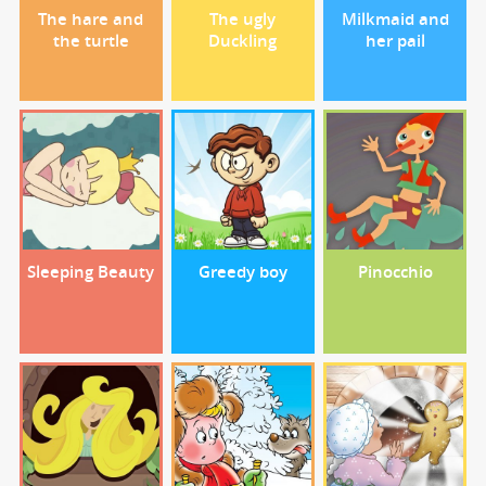
The hare and
The ugly
Milkmaid and
the turtle
Duckling
her pail
Sleeping Beauty
Greedy boy
Pinocchio