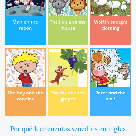
Man on the
The lion and the
Wolf in sheep's
moon
mouse
clothing
The boy and the
The fox and the
Peter and the
candles
grapes
wolf
Por qué leer cuentos sencillos en inglés