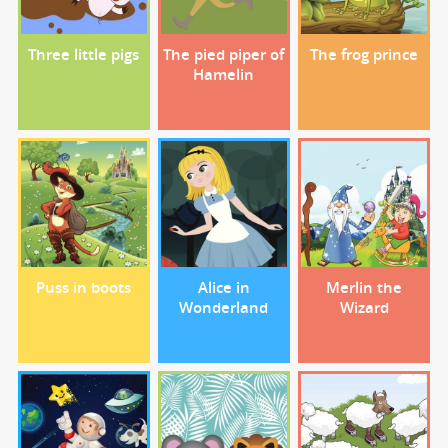
Three little pigs
The pied piper of
The frog prince
Hamelin
Puss in boots
Alice in
Merlin the
Wonderland
Wizard