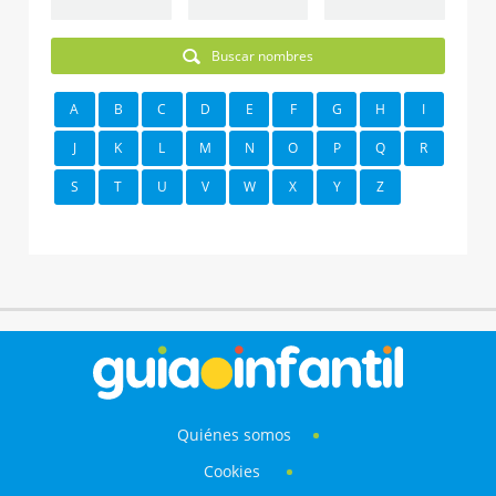
Buscar nombres
A
B
C
D
E
F
G
H
I
J
K
L
M
N
O
P
Q
R
S
T
U
V
W
X
Y
Z
Quiénes somos
Cookies