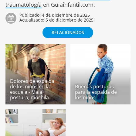
traumatología
en Guiainfantil.com.
Publicado:
4 de diciembre de 2025
Actualizado:
5 de diciembre de 2025
RELACIONADOS
Dolores de espalda
de los niños en la
Buenas posturas
escuela - Mala
para la espalda de
postura, mochila...
los niños