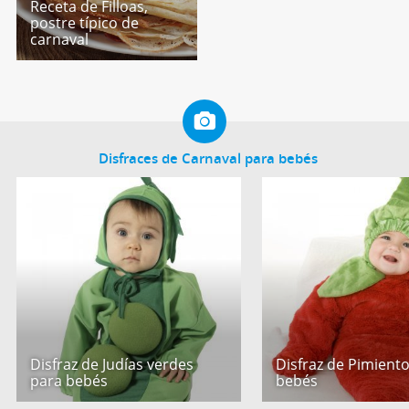
Receta de Filloas,
postre típico de
carnaval
Disfraces de Carnaval para bebés
Disfraz de Judías verdes
Disfraz de Pimient
para bebés
bebés