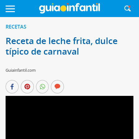
RECETAS
Receta de leche frita, dulce
típico de carnaval
Guiainfantil.com