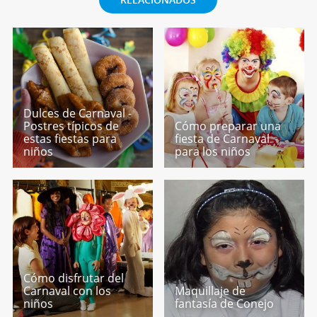
Dulces de Carnaval -
Postres típicos de
Cómo preparar una
estas fiestas para
fiesta de Carnaval
niños
para los niños
Cómo disfrutar del
Carnaval con los
Maquillaje de
niños
fantasía de Conejo