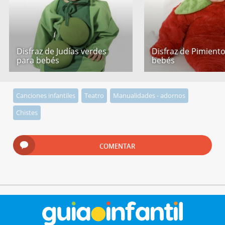
Disfraz de Judías verdes
Disfraz de Pimient
para bebés
bebés
Canciones infantiles
Teatro
Manualidades - adornos
Chistes
COMENTAR