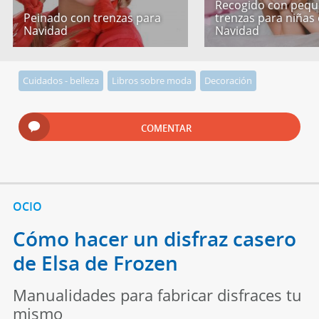
Recogido con peq
Peinado con trenzas para
trenzas para niñas
Navidad
Navidad
Cuidados - belleza
Libros sobre moda
Decoración
COMENTAR
OCIO
Cómo hacer un disfraz casero
de Elsa de Frozen
Manualidades para fabricar disfraces tu
mismo