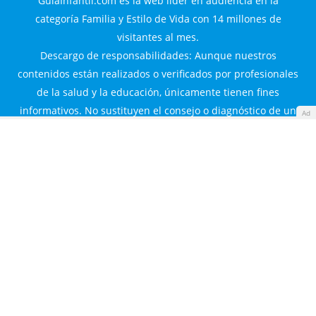
GuiaInfantil.com es la web líder en audiencia en la
categoría Familia y Estilo de Vida con 14 millones de
visitantes al mes.
Descargo de responsabilidades: Aunque nuestros
contenidos están realizados o verificados por profesionales
de la salud y la educación, únicamente tienen fines
informativos. No sustituyen el consejo o diagnóstico de un
Ad
experto.
Guía Infantil S.L. © 2000-2026. Todos los derechos
reservados.
Familyes Network
Guía Infantil
Diario Femenino
Made with
by
360audience