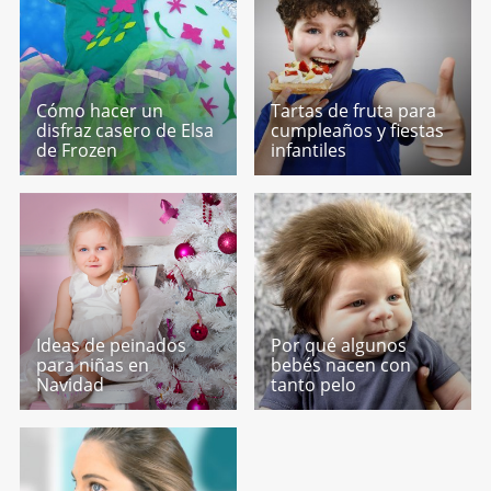
Cómo hacer un
Tartas de fruta para
disfraz casero de Elsa
cumpleaños y fiestas
de Frozen
infantiles
Ideas de peinados
Por qué algunos
para niñas en
bebés nacen con
Navidad
tanto pelo