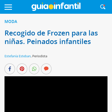
MODA
Recogido de Frozen para las
niñas. Peinados infantiles
Estefanía Esteban
,
Periodista