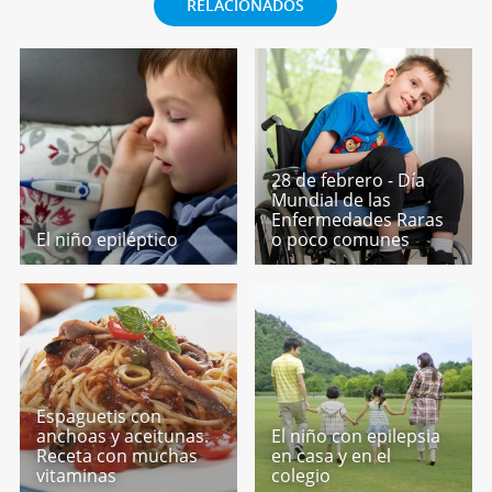
RELACIONADOS
28 de febrero - Día
Mundial de las
Enfermedades Raras
El niño epiléptico
o poco comunes
Espaguetis con
anchoas y aceitunas.
El niño con epilepsia
Receta con muchas
en casa y en el
vitaminas
colegio