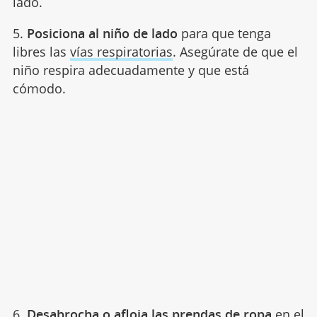
lado.
5.
Posiciona al niño de lado
para que tenga
libres las
vías respiratorias
. Asegúrate de que el
niño respira adecuadamente y que está
cómodo.
6.
Desabrocha o afloja las prendas de ropa
en el