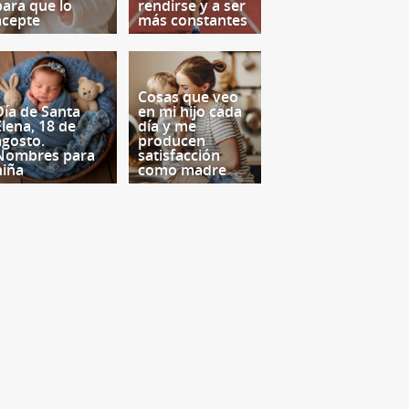
para que lo
rendirse y a ser
acepte
más constantes
Cosas que veo
Día de Santa
en mi hijo cada
Elena, 18 de
día y me
agosto.
producen
Nombres para
satisfacción
niña
como madre