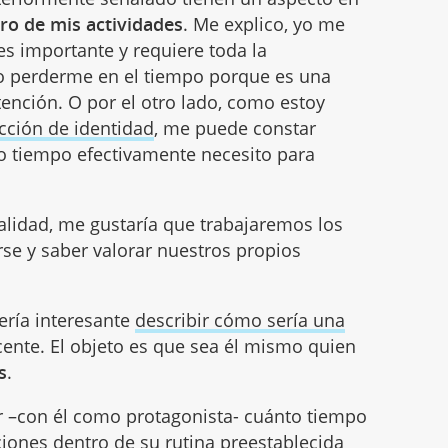
ro de mis actividades
. Me explico, yo me
s importante y requiere toda la
lo perderme en el tiempo porque es una
tención. O por el otro lado, como estoy
cción de identidad
, me puede constar
to tiempo efectivamente necesito para
ualidad, me gustaría que trabajaremos los
se y saber valorar nuestros propios
sería interesante
describir cómo sería una
cente. El objeto es que sea él mismo quien
s
.
zar –con él como protagonista- cuánto tiempo
iones dentro de su rutina preestablecida