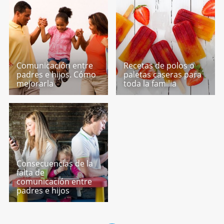
Comunicación entre
Recetas de polos o
padres e hijos. Cómo
paletas caseras para
mejorarla
toda la familia
Consecuencias de la
falta de
comunicación entre
padres e hijos