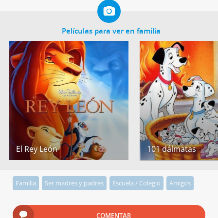
Películas para ver en familia
El Rey León
101 dálmatas
Familia
Ser madres y padres
Escuela / Colegio
Amigos
COMENTAR