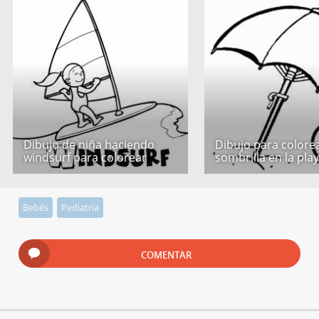
Dibujo de niña haciendo
Dibujo para colore
windsurf para colorear
sombrilla en la pla
Bebés
Pediatría
COMENTAR