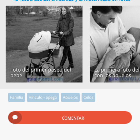
Foto del primer paseo del
La primera foto de
bebé
con los abuelos
Familia
Vínculo - apego
Abuelos
Celos
COMENTAR