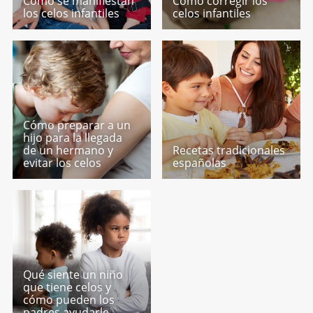
Cómo se manifiestan
Cómo corregir los
los celos infantiles
celos infantiles
Cómo preparar a un
hijo para la llegada
de un hermano y
Recetas tradicionales
evitar los celos
españolas
Qué siente un niño
que tiene celos y
cómo pueden los
padres ayudarle