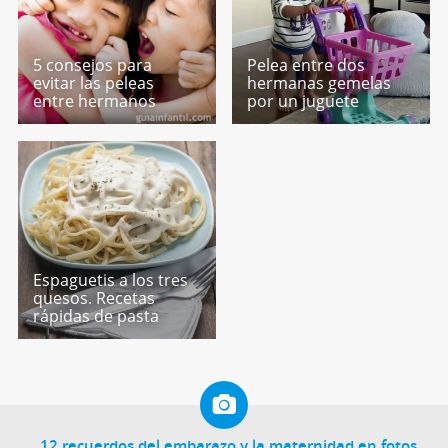
5 consejos para
Pelea entre dos
evitar las peleas
hermanas gemelas
entre hermanos
por un juguete
Espaguetis a los tres
quesos. Recetas
rápidas de pasta
12 recuerdos del embarazo y la maternidad en fotos