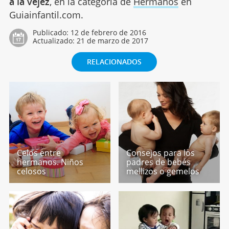
a la vejez
, en la categoría de
Hermanos
en
Guiainfantil.com.
Publicado:
12 de febrero de 2016
Actualizado:
21 de marzo de 2017
RELACIONADOS
Celos entre
Consejos para los
hermanos. Niños
padres de bebés
celosos
mellizos o gemelos