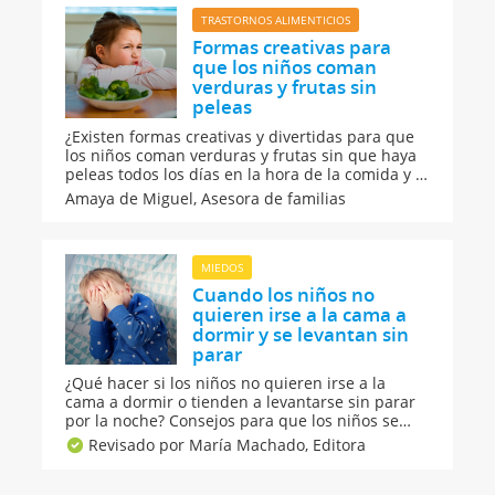
TRASTORNOS ALIMENTICIOS
Formas creativas para
que los niños coman
verduras y frutas sin
peleas
¿Existen formas creativas y divertidas para que
los niños coman verduras y frutas sin que haya
peleas todos los días en la hora de la comida y la
cena? Cómo crear hábitos alimenticios
Amaya de Miguel,
Asesora de familias
saludables para que nuestros hijos coman de
todo mediante el juego y las risas. Cuando el
niño no quiere verduras.
MIEDOS
Cuando los niños no
quieren irse a la cama a
dormir y se levantan sin
parar
¿Qué hacer si los niños no quieren irse a la
cama a dormir o tienden a levantarse sin parar
por la noche? Consejos para que los niños se
acuesten y duerman mejor. Sueño infantil sin
Revisado por María Machado,
Editora
interrupciones por los miedos nocturnos. Qué
hacer para que los niños se vayan a dormir sin