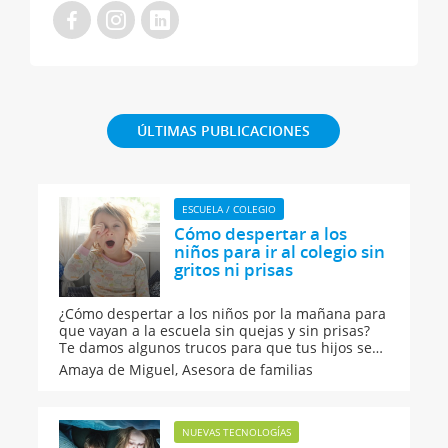
ÚLTIMAS PUBLICACIONES
ESCUELA / COLEGIO
Cómo despertar a los
niños para ir al colegio sin
gritos ni prisas
¿Cómo despertar a los niños por la mañana para
que vayan a la escuela sin quejas y sin prisas?
Te damos algunos trucos para que tus hijos se
levanten con mucha energía y con alegría para ir
Amaya de Miguel,
Asesora de familias
al colegio. Descubre por qué a tu hijo le cuesta ir
al colegio por las mañanas y por qué siempre os
peleáis.
NUEVAS TECNOLOGÍAS