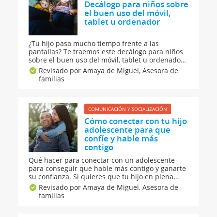
Decálogo para niños sobre
el buen uso del móvil,
tablet u ordenador
¿Tu hijo pasa mucho tiempo frente a las
pantallas? Te traemos este decálogo para niños
sobre el buen uso del móvil, tablet u ordenador,
en el que se establece cuál es el ideal para que
Revisado por Amaya de Miguel,
Asesora de
tu hijo no abuse de estos aparatos eslectrónicos.
familias
Recuerda que la responsabilidad principal es de
los padres, ¡ponlo en práctica!
COMUNICACIÓN Y SOCIALIZACIÓN
Cómo conectar con tu hijo
adolescente para que
confíe y hable más
contigo
Qué hacer para conectar con un adolescente
para conseguir que hable más contigo y ganarte
su confianza. Si quieres que tu hijo en plena
adolescencia confíe en ti, sigue estos consejos.
Revisado por Amaya de Miguel,
Asesora de
Para mejorar la relación y la conexión con tus
familias
hijos adolescentes tienes que comunicar y
acercarte a sus intereses.