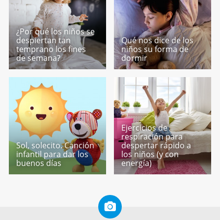
¿Por qué los niños se
despiertan tan
Qué nos dice de los
temprano los fines
niños su forma de
de semana?
dormir
Ejercicios de
respiración para
Sol, solecito. Canción
despertar rápido a
infantil para dar los
los niños (y con
buenos días
energía)