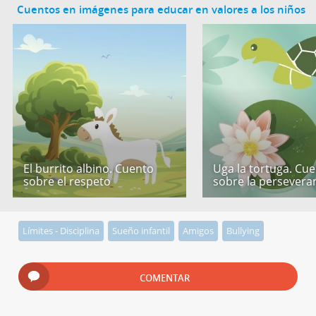
Cuentos en imágenes para educar en valores a los niños
El burrito albino. Cuento
Uga la tortuga. Cu
sobre el respeto
sobre la persevera
Límites - Disciplina
Sueño infantil
Amigos
Bullying
COMENTAR