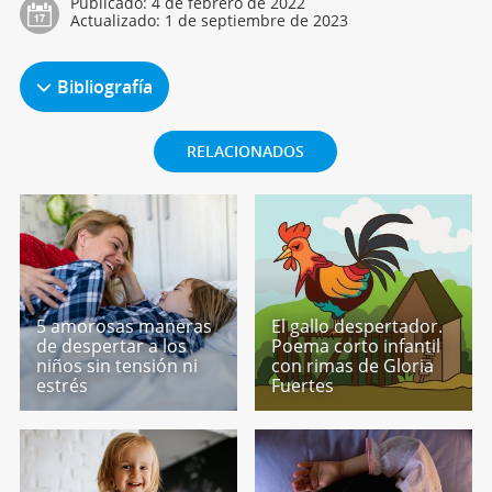
Publicado:
4 de febrero de 2022
Actualizado:
1 de septiembre de 2023
Bibliografía
RELACIONADOS
5 amorosas maneras
El gallo despertador.
de despertar a los
Poema corto infantil
niños sin tensión ni
con rimas de Gloria
estrés
Fuertes