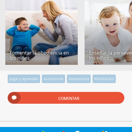
Fomentar la obediencia en
Enseñar la perseve
los niños
los niños
Jugar y aprender
Autonomía
Autoestima
Motivación
COMENTAR