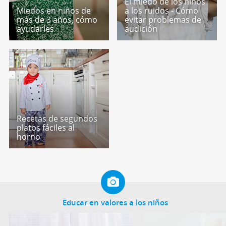
El miedo de los niños
Miedos en niños de
a los ruidos - Cómo
más de 3 años, cómo
evitar problemas de
ayudarles
audición
Recetas de segundos
platos fáciles al
horno
Educar en valores a los niños