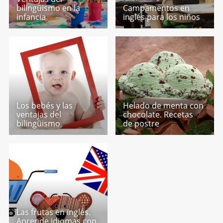
bilingüismo en la
Campamentos en
infancia
inglés para los niños
Los bebés y las
Helado de menta con
ventajas del
chocolate. Recetas
bilingüismo
de postre
Las frutas en inglés.
Aprende idiomas con