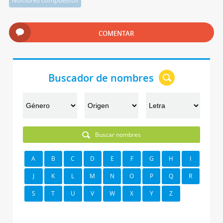
Nombres compuestos
COMENTAR
Buscador de nombres
Buscar nombres
A
B
C
D
E
F
G
H
I
J
K
L
M
N
O
P
Q
R
S
T
U
V
W
X
Y
Z