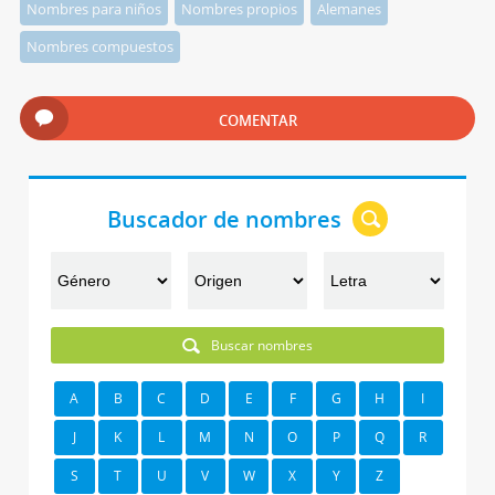
Nombres para niños
Nombres propios
Alemanes
Nombres compuestos
COMENTAR
Buscador de nombres
Buscar nombres
A
B
C
D
E
F
G
H
I
J
K
L
M
N
O
P
Q
R
S
T
U
V
W
X
Y
Z