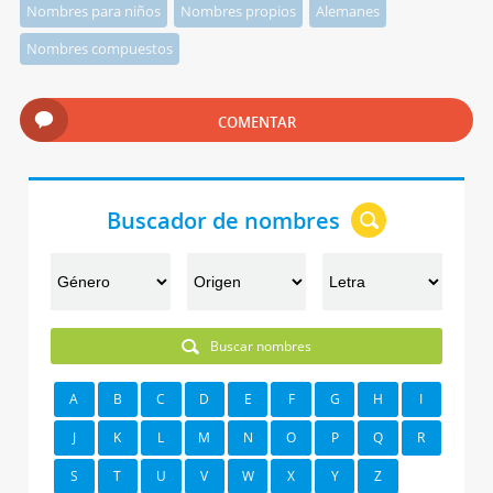
Nombres para niños
Nombres propios
Alemanes
Nombres compuestos
COMENTAR
Buscador de nombres
Buscar nombres
A
B
C
D
E
F
G
H
I
J
K
L
M
N
O
P
Q
R
S
T
U
V
W
X
Y
Z