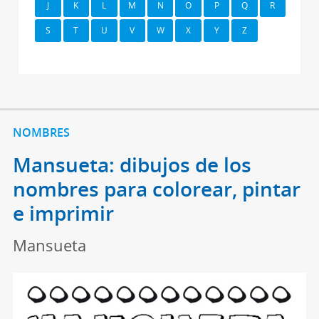
J
K
L
M
N
O
P
Q
R
S
T
U
V
W
X
Y
Z
NOMBRES
Mansueta: dibujos de los
nombres para colorear, pintar
e imprimir
Mansueta