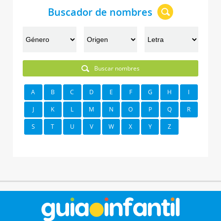
Buscador de nombres
Buscar nombres
A
B
C
D
E
F
G
H
I
J
K
L
M
N
O
P
Q
R
S
T
U
V
W
X
Y
Z