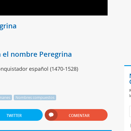
grina
 el nombre Peregrina
conquistador español (1470-1528)
R
l
manes
Nombres compuestos
TWITTER
COMENTAR