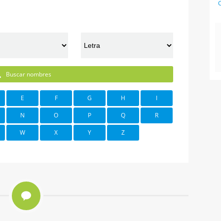
C
Buscar nombres
E
F
G
H
I
N
O
P
Q
R
W
X
Y
Z