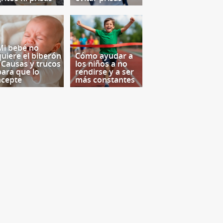
Mi bebé no
quiere el biberón
Cómo ayudar a
- Causas y trucos
los niños a no
para que lo
rendirse y a ser
acepte
más constantes