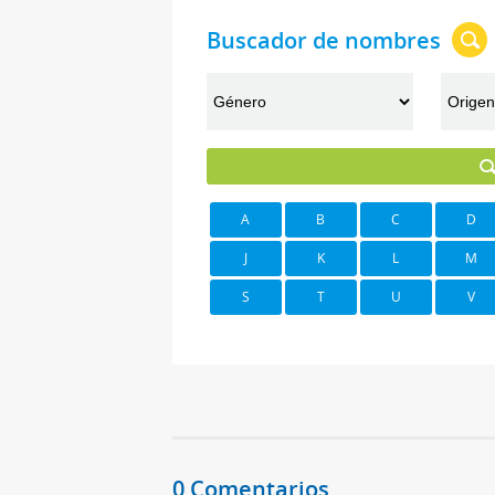
Buscador de nombres
A
B
C
D
J
K
L
M
S
T
U
V
0 Comentarios