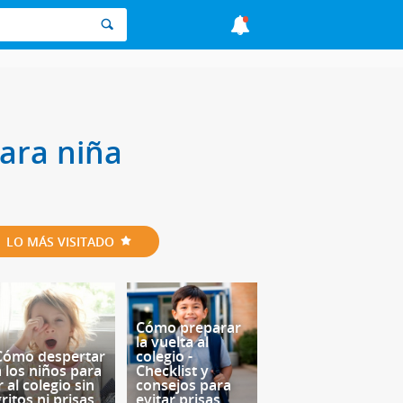
para niña
LO MÁS VISITADO
Cómo preparar
la vuelta al
Cómo despertar
colegio -
a los niños para
Checklist y
r al colegio sin
consejos para
ritos ni prisas
evitar prisas