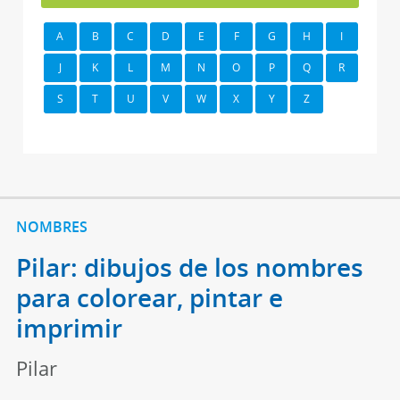
A
B
C
D
E
F
G
H
I
J
K
L
M
N
O
P
Q
R
S
T
U
V
W
X
Y
Z
NOMBRES
Pilar: dibujos de los nombres
para colorear, pintar e
imprimir
Pilar