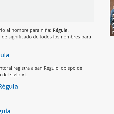
rio al nombre para niña:
Régula
.
 de significado de todos los nombres para
gula
toral registra a san Régulo, obispo de
 del siglo VI.
Régula
gula