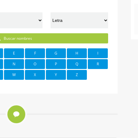
Buscar nombres
E
F
G
H
I
N
O
P
Q
R
W
X
Y
Z