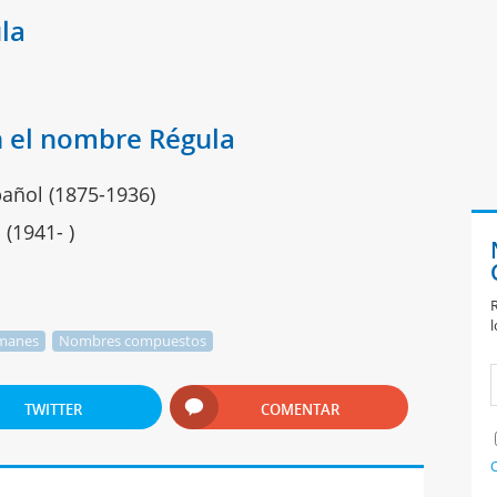
la
 el nombre Régula
pañol (1875-1936)
 (1941- )
R
l
manes
Nombres compuestos
TWITTER
COMENTAR
C