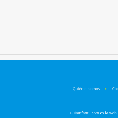
Quiénes somos
Co
GuiaInfantil.com es la web 