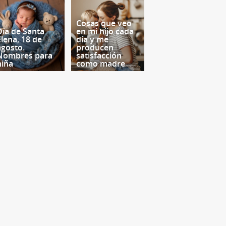
Cosas que veo
Día de Santa
en mi hijo cada
Elena, 18 de
día y me
agosto.
producen
Nombres para
satisfacción
niña
como madre