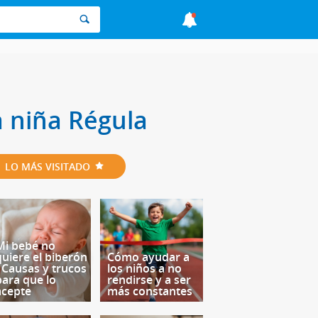
a niña Régula
LO MÁS VISITADO
Mi bebé no
quiere el biberón
Cómo ayudar a
- Causas y trucos
los niños a no
para que lo
rendirse y a ser
acepte
más constantes