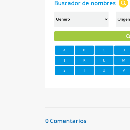
Buscador de nombres
A
B
C
D
J
K
L
M
S
T
U
V
0 Comentarios