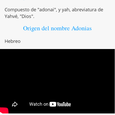
Compuesto de "adonai", y yah, abreviatura de
Yahvé, "Dios".
Origen del nombre Adonias
Hebreo