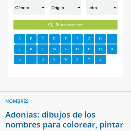
Buscar nombres
A
B
C
D
E
F
G
H
I
J
K
L
M
N
O
P
Q
R
S
T
U
V
W
X
Y
Z
NOMBRES
Adonias: dibujos de los
nombres para colorear, pintar