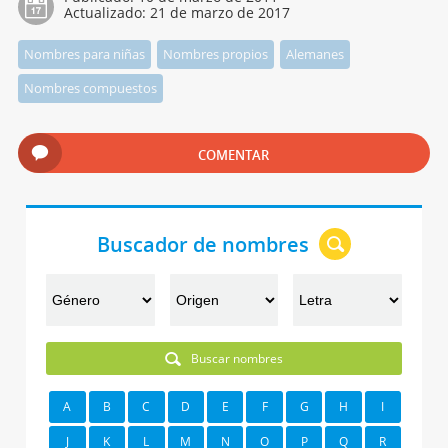
Actualizado:
21 de marzo de 2017
Nombres para niñas
Nombres propios
Alemanes
Nombres compuestos
COMENTAR
Buscador de nombres
Buscar nombres
A
B
C
D
E
F
G
H
I
J
K
L
M
N
O
P
Q
R