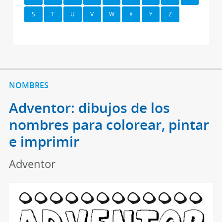
S
T
U
V
W
X
Y
Z
NOMBRES
Adventor: dibujos de los
nombres para colorear, pintar
e imprimir
Adventor