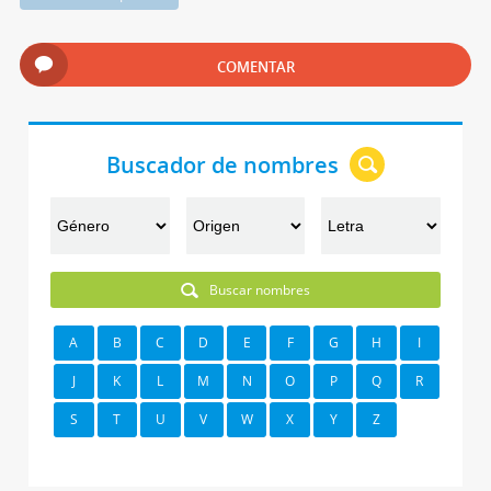
COMENTAR
Buscador de nombres
Buscar nombres
A
B
C
D
E
F
G
H
I
J
K
L
M
N
O
P
Q
R
S
T
U
V
W
X
Y
Z