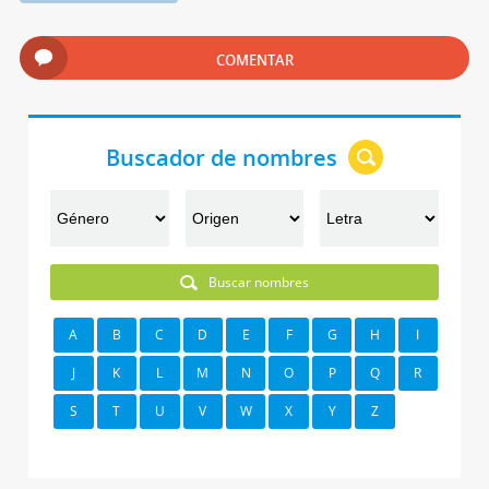
COMENTAR
Buscador de nombres
Buscar nombres
A
B
C
D
E
F
G
H
I
J
K
L
M
N
O
P
Q
R
S
T
U
V
W
X
Y
Z