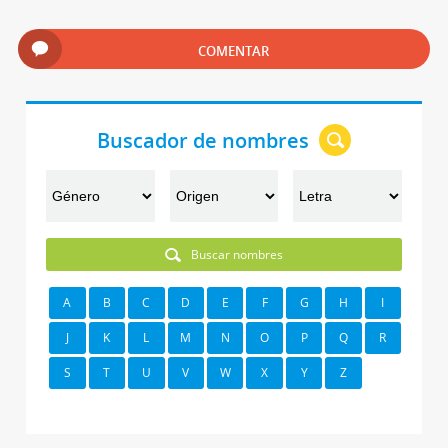
COMENTAR
Buscador de nombres
Buscar nombres
A
B
C
D
E
F
G
H
I
J
K
L
M
N
O
P
Q
R
S
T
U
V
W
X
Y
Z