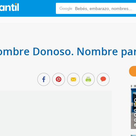
 nombre Donoso. Nombre pa
l
c