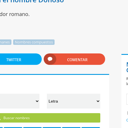
ador romano.
manes
Nombres compuestos
TWITTER
COMENTAR
R
l
Buscar nombres
C