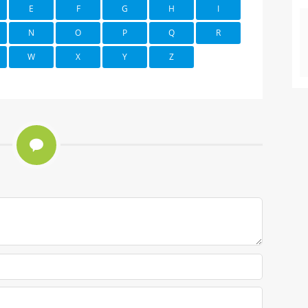
E
F
G
H
I
N
O
P
Q
R
W
X
Y
Z