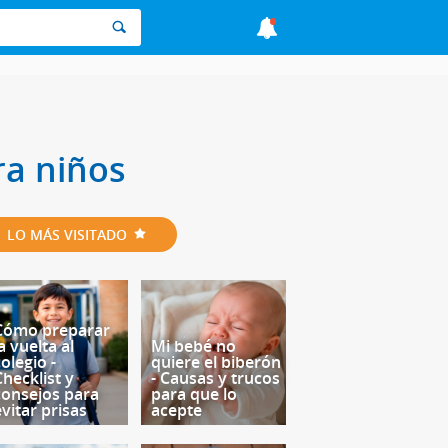
ra niños
LO MÁS VISITADO
Cómo preparar
a vuelta al
Mi bebé no
olegio -
quiere el biberón
Checklist y
- Causas y trucos
consejos para
para que lo
evitar prisas
acepte