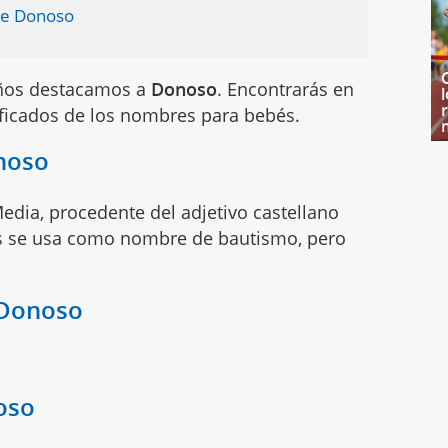
re Donoso
iños destacamos a
Donoso
. Encontrarás en
ificados de los nombres para bebés.
noso
ia, procedente del adjetivo castellano
os se usa como nombre de bautismo, pero
 Donoso
oso