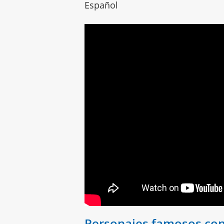
Español
Personajes famosos co