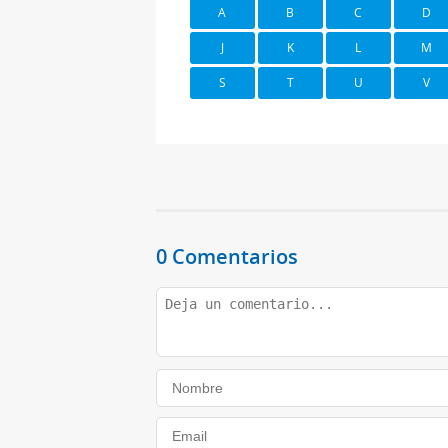
A
B
C
D
J
K
L
M
S
T
U
V
0 Comentarios