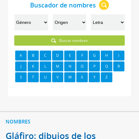
Buscador de nombres
Buscar nombres
A
B
C
D
E
F
G
H
I
J
K
L
M
N
O
P
Q
R
S
T
U
V
W
X
Y
Z
NOMBRES
Gláfiro: dibujos de los