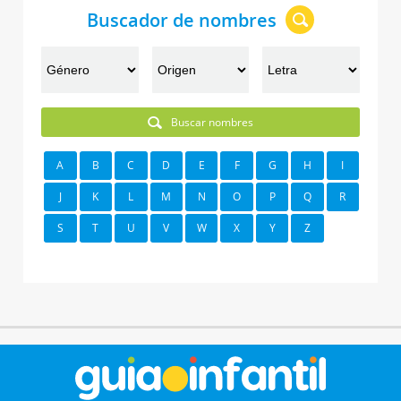
Buscador de nombres
Buscar nombres
A
B
C
D
E
F
G
H
I
J
K
L
M
N
O
P
Q
R
S
T
U
V
W
X
Y
Z