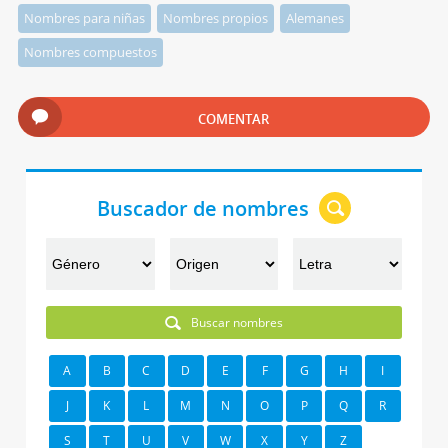
Nombres para niñas
Nombres propios
Alemanes
Nombres compuestos
COMENTAR
Buscador de nombres
Buscar nombres
A
B
C
D
E
F
G
H
I
J
K
L
M
N
O
P
Q
R
S
T
U
V
W
X
Y
Z