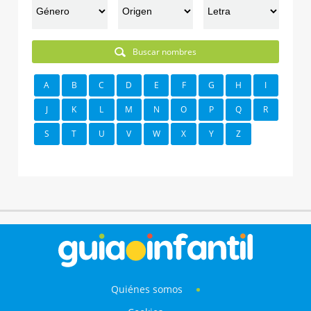
Buscar nombres
A
B
C
D
E
F
G
H
I
J
K
L
M
N
O
P
Q
R
S
T
U
V
W
X
Y
Z
Quiénes somos