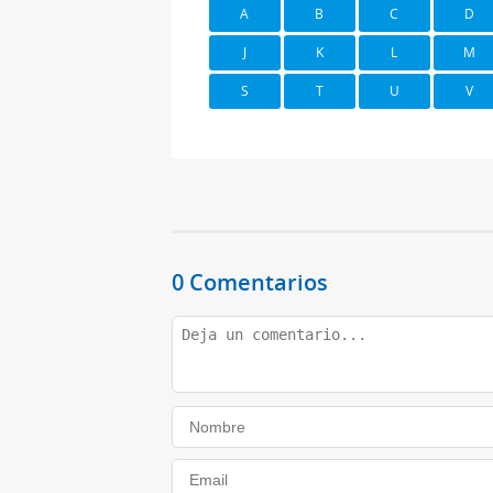
A
B
C
D
J
K
L
M
S
T
U
V
0 Comentarios