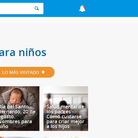
ara niños
LO MÁS VISITADO
Día del Santo
Salud mental de
Bernardo, 20 de
los padres -
agosto.
Cómo cuidarse
Nombres para
para criar mejor
niño
a los hijos