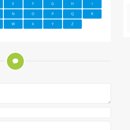
E
F
G
H
I
N
O
P
Q
R
W
X
Y
Z