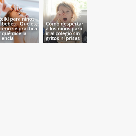
Reiki para niños
y bebés - Qué es,
Cómo despertar
cómo se practica
a los niños para
y qué dice la
ir al colegio sin
ciencia
gritos ni prisas