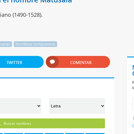
liano (1490-1528).
manes
Nombres compuestos
TWITTER
COMENTAR
R
l
Buscar nombres
C