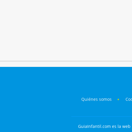
Quiénes somos
Co
GuiaInfantil.com es la web 