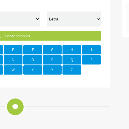
Buscar nombres
E
F
G
H
I
N
O
P
Q
R
W
X
Y
Z