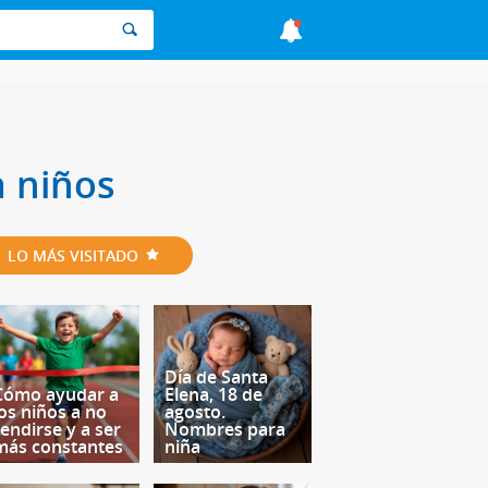
a niños
LO MÁS VISITADO
Día de Santa
Cómo ayudar a
Elena, 18 de
los niños a no
agosto.
rendirse y a ser
Nombres para
más constantes
niña