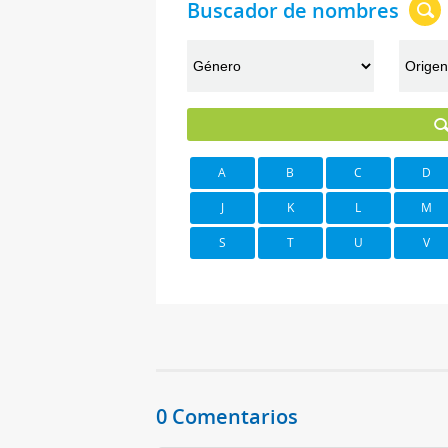
Buscador de nombres
A
B
C
D
J
K
L
M
S
T
U
V
0 Comentarios