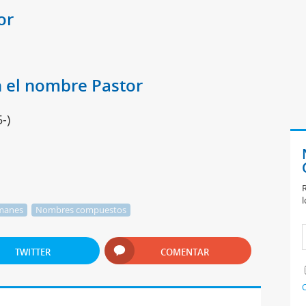
or
 el nombre Pastor
-)
R
l
manes
Nombres compuestos
TWITTER
COMENTAR
C