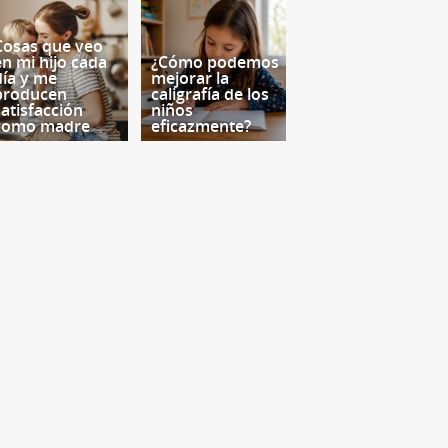
Cosas que veo
en mi hijo cada
¿Cómo podemos
día y me
mejorar la
producen
caligrafía de los
satisfacción
niños
como madre
eficazmente?