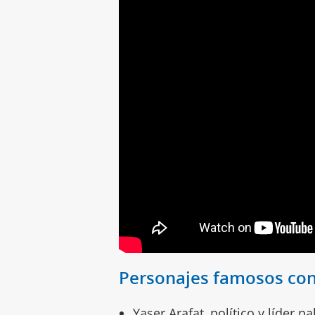
Personajes famosos con
Yaser Arafat, político y líder p