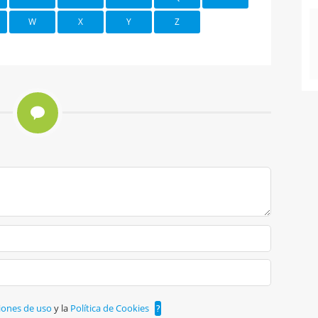
W
X
Y
Z
iones de uso
y la
Política de Cookies
?