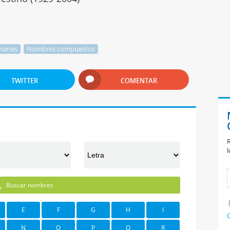
manes
Nombres compuestos
TWITTER
COMENTAR
R
l
Buscar nombres
E
F
G
H
I
C
N
O
P
Q
R