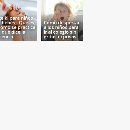
Reiki para niños
y bebés - Qué es,
Cómo despertar
cómo se practica
a los niños para
y qué dice la
ir al colegio sin
ciencia
gritos ni prisas