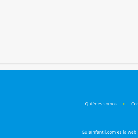
Quiénes somos
Co
GuiaInfantil.com es la web 