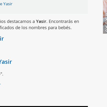
e Yasir
iños destacamos a
Yasir
. Encontrarás en
ificados de los nombres para bebés.
ir
Yasir
".
r