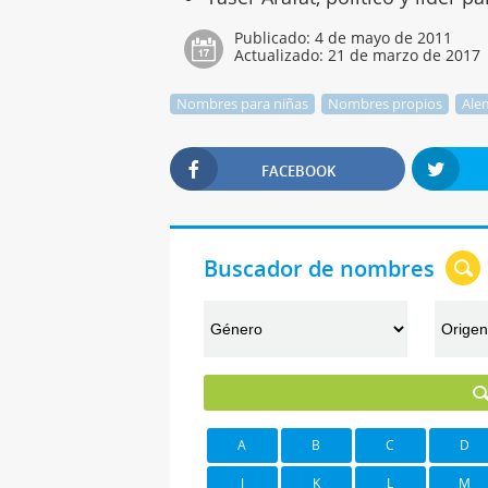
Publicado:
4 de mayo de 2011
Actualizado:
21 de marzo de 2017
Nombres para niñas
Nombres propios
Ale
FACEBOOK
Buscador de nombres
A
B
C
D
J
K
L
M