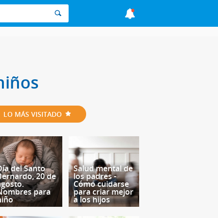
niños
LO MÁS VISITADO
Día del Santo
Salud mental de
Bernardo, 20 de
los padres -
agosto.
Cómo cuidarse
Nombres para
para criar mejor
niño
a los hijos