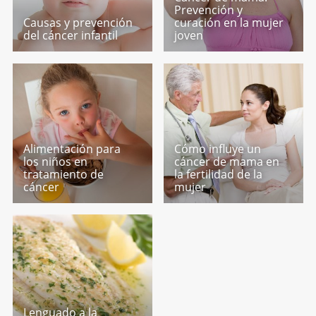
Prevención y
Causas y prevención
curación en la mujer
del cáncer infantil
joven
Alimentación para
Cómo influye un
los niños en
cáncer de mama en
tratamiento de
la fertilidad de la
cáncer
mujer
Lenguado a la