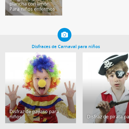
plancha con limón.
Para niños enfermos
Disfraces de Carnaval para niños
Disfraz de payaso para
niños
Disfraz de pirata p