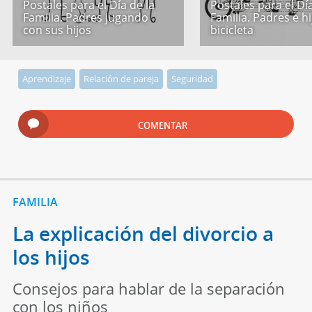
Postales para el Día de la
Postales para el Día
Familia. Padres jugando
Familia. Padres e h
con sus hijos
bicicleta
Aprendizaje
Relación de pareja
Seguridad
COMENTAR
FAMILIA
La explicación del divorcio a
los hijos
Consejos para hablar de la separación
con los niños