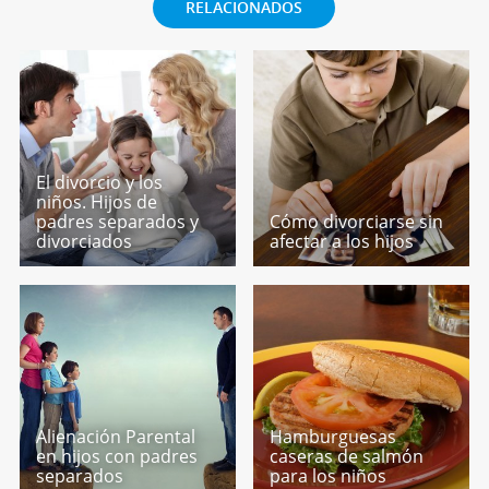
RELACIONADOS
El divorcio y los
niños. Hijos de
padres separados y
Cómo divorciarse sin
divorciados
afectar a los hijos
Alienación Parental
Hamburguesas
en hijos con padres
caseras de salmón
separados
para los niños