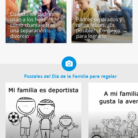
Cuando los padres
usan a los hijos
Padres separados y
como chantaje tras
niños felices. ¿Es
una separación o
posible? - Consejos
divorcio
para lograrlo
Postales del Día de la Familia para regalar