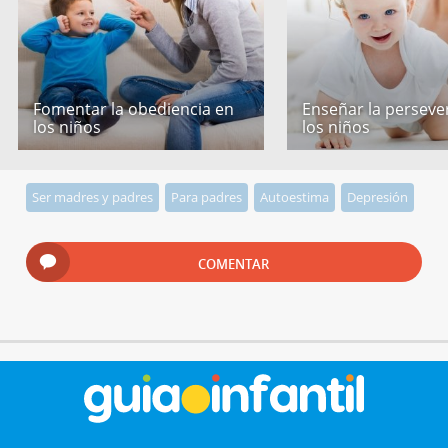
Fomentar la obediencia en
Enseñar la perseve
los niños
los niños
Ser madres y padres
Para padres
Autoestima
Depresión
COMENTAR