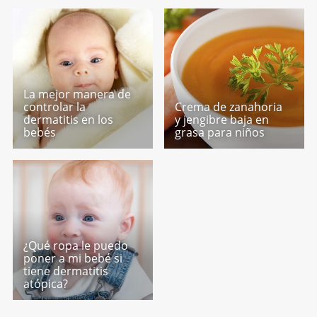
La mejor manera de
controlar la
Crema de zanahoria
dermatitis en los
y jengibre baja en
bebés
grasa para niños
¿Qué ropa le puedo
poner a mi bebé si
tiene dermatitis
atópica?