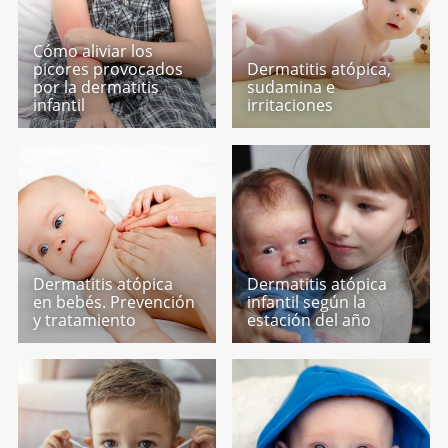
Cómo aliviar los
picores provocados
Dermatitis atópica,
por la dermatitis
sudamina e
infantil
irritaciones
Dermatitis atópica
Dermatitis atópica
en bebés. Prevención
infantil según la
y tratamiento
estación del año