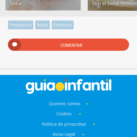
bebé
con el bebé
Prematuros
Bebés
Embarazo
COMENTAR
Quiénes somos
Cookies
Política de privacidad
Aviso Legal