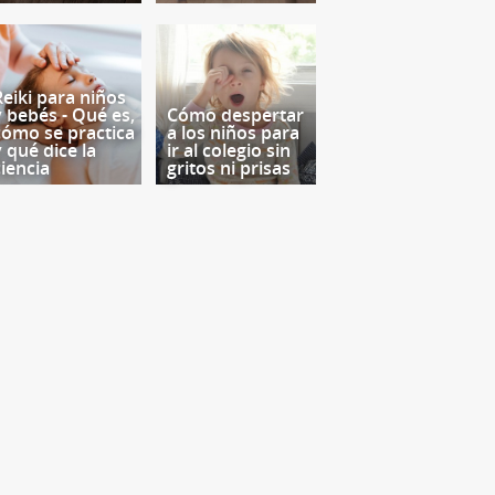
Reiki para niños
y bebés - Qué es,
Cómo despertar
cómo se practica
a los niños para
y qué dice la
ir al colegio sin
ciencia
gritos ni prisas