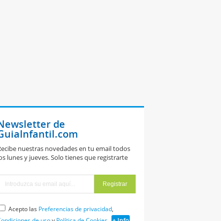
Newsletter de
GuiaInfantil.com
ecibe nuestras novedades en tu email todos
os lunes y jueves. Solo tienes que registrarte
Acepto las
Preferencias de privacidad
,
ondiciones de uso
y
Política de Cookies
+ Info