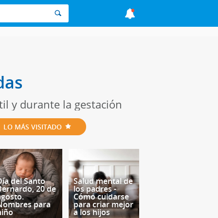
das
il y durante la gestación
LO MÁS VISITADO
Día del Santo
Salud mental de
Bernardo, 20 de
los padres -
agosto.
Cómo cuidarse
Nombres para
para criar mejor
niño
a los hijos