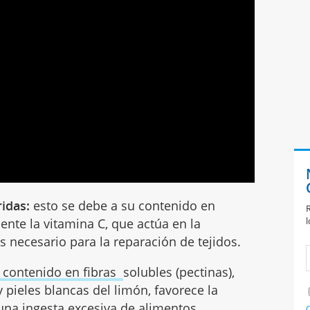
ridas:
esto se debe a su contenido en
R
l
ente la vitamina C, que actúa en la
s necesario para la reparación de tejidos.
o contenido en fibras
solubles (pectinas),
 pieles blancas del limón, favorece la
una ingesta excesiva de alimentos.
C