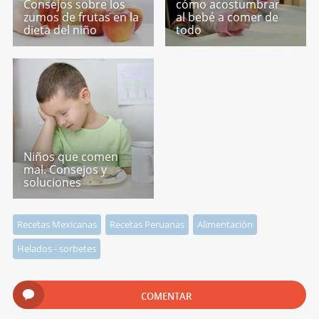
Consejos sobre los
cómo acostumbrar
zumos de frutas en la
al bebé a comer de
dieta del niño
todo
Niños que comen
mal. Consejos y
soluciones
Recetas Mexicanas
Recetas Peruanas
Alimentación
Helados - sorbetes
COMENTAR