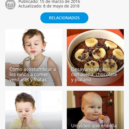
Publicado:
15 de marzo de 2016
Actualizado:
8 de mayo de 2018
RELACIONADOS
Cómo acostumbrar a
Desayuno vegano
los niños a comer
con avena, chocolate
verduras y frutas
y plátano
Un vídeo que enseña