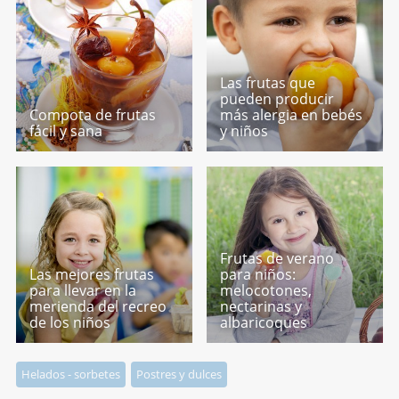
Las frutas que
pueden producir
Compota de frutas
más alergia en bebés
fácil y sana
y niños
Frutas de verano
Las mejores frutas
para niños:
para llevar en la
melocotones,
merienda del recreo
nectarinas y
de los niños
albaricoques
Helados - sorbetes
Postres y dulces