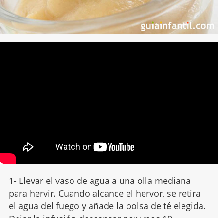
1- Llevar el vaso de agua a una olla mediana
para hervir. Cuando alcance el hervor, se retira
el agua del fuego y añade la bolsa de té elegida.