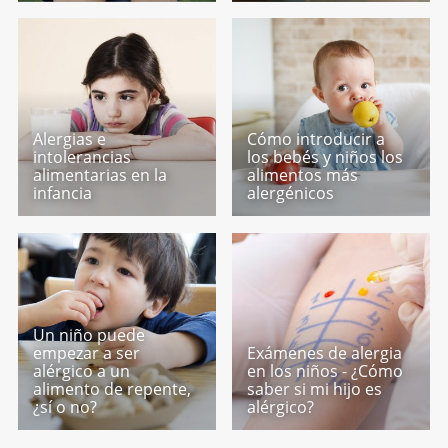
Alergias e
Cómo introducir a
intolerancias
los bebés y niños los
alimentarias en la
alimentos más
infancia
alergénicos
Un niño puede
empezar a ser
Exámenes de alergia
alérgico a un
en los niños - ¿Cómo
alimento de repente,
saber si mi hijo es
¿sí o no?
alérgico?