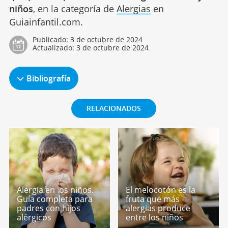
niños
, en la categoría de
Alergias
en
Guiainfantil.com.
Publicado:
3 de octubre de 2024
Actualizado:
3 de octubre de 2024
Bibliografía
RELACIONADOS
Alergia en los niños.
El melocotón es la
Guía completa para
fruta que más
padres con hijos
alergias produce
alérgicos
entre los niños