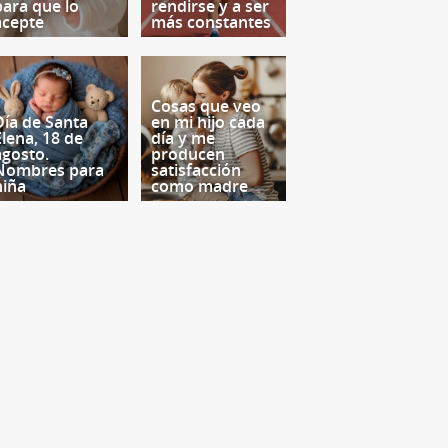
para que lo
rendirse y a ser
acepte
más constantes
Cosas que veo
Día de Santa
en mi hijo cada
Elena, 18 de
día y me
agosto.
producen
Nombres para
satisfacción
niña
como madre