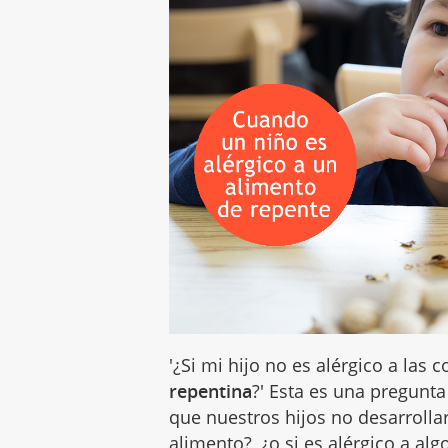
'¿Si mi hijo no es alérgico a las
repentina
?' Esta es una pregun
que nuestros hijos no desarrolla
alimento?, ¿o si es
alérgico
a algo