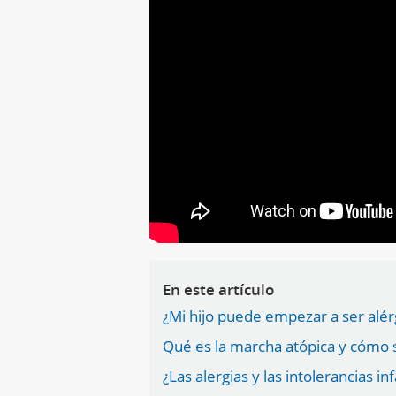
En este artículo
¿Mi hijo puede empezar a ser alér
Qué es la marcha atópica y cómo se
¿Las alergias y las intolerancias i